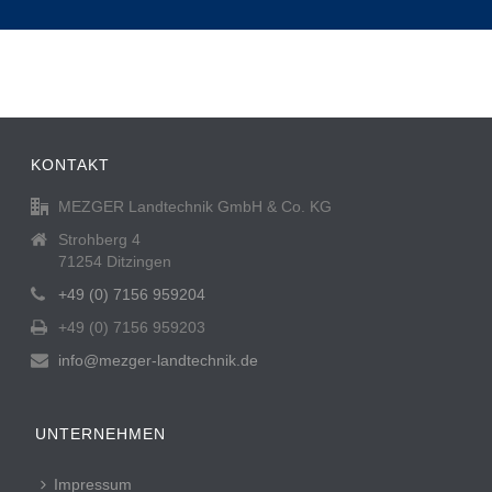
KONTAKT
MEZGER Landtechnik GmbH & Co. KG
Strohberg 4
71254 Ditzingen
+49 (0) 7156 959204
+49 (0) 7156 959203
info@mezger-landtechnik.de
UNTERNEHMEN
Impressum